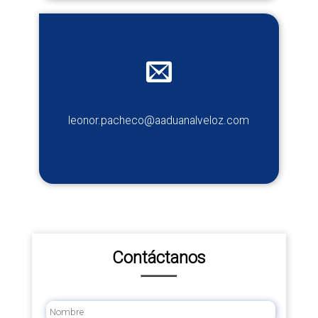
leonor.pacheco@aaduanalveloz.com
Contáctanos