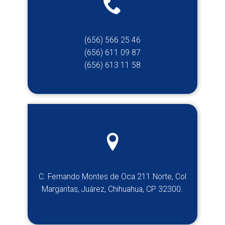
(656) 566 25 46
(656) 611 09 87
(656) 613 11 58
C. Fernando Montes de Oca 211 Norte, Col
Margaritas, Juárez, Chihuahua, CP 32300.